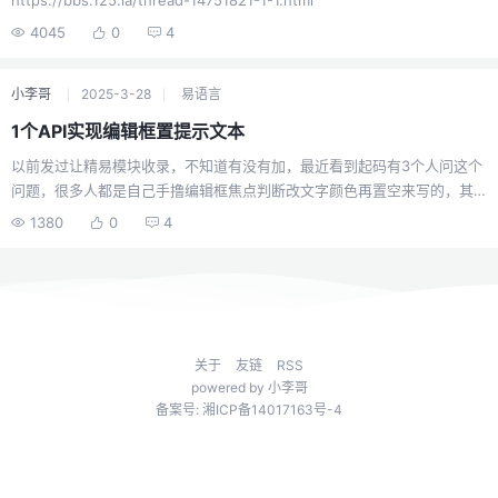
https://bbs.125.la/thread-14751821-1-1.html
么） 5.3.1(2016-11-25)*修正了队列的一处BUG 5.3.0(2016-11-13)*修正
了参数 实现了线程、线程池创建时可以调整初始栈大小来突破单进程1500
4045
0
4
线程数限制*部分控件移除了汇编加减法的调用（效率存在问题）
5.2.0(2016-8-20)*封装了一些和线程应用息息相关的函数
小李哥
2025-3-28
易语言
1个API实现编辑框置提示文本
以前发过让精易模块收录，不知道有没有加，最近看到起码有3个人问这个
问题，很多人都是自己手撸编辑框焦点判断改文字颜色再置空来写的，其
实自带的 SendMessage 就支持这个功能
1380
0
4
关于
友链
RSS
powered by
小李哥
备案号: 湘ICP备14017163号-4