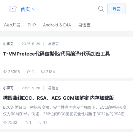
首页
登录
Web开发
PHP
Android & E4A
易语言
小李哥
2025-5-29
易语言
T-VMProtece代码虚拟化/代码编译/代码加密工具
25395
1
2184
小李哥
2025-5-28
易语言
椭圆曲线ECC、RSA、AES_GCM加解密 内存加载版
ECC的优缺点​​：密钥长度短，安全性高​​同等安全强度下，ECC的密钥长度
仅为RSA的1/6。例如，256位的ECC密钥安全性相当于3072位的RSA密
钥。基于椭圆曲线离散对数问题（ECDLP），数学复杂度更高，破J难度更
7562
1
17
大。性能高效​​加密/解密速度更快，CPU和内存占用更低，适合资源受限场