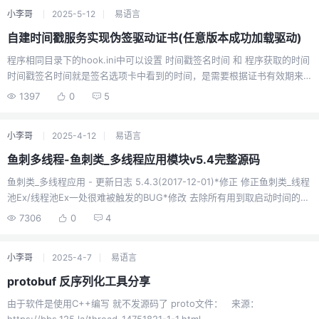
景（如移动设备、物联网）。网络传输消耗更少，尤其在密钥交换环节
小李哥
2025-5-12
易语言
（如TLS握手）能减少流量开销。​​前向安全性（Forward Secrecy）​​结合
ECDH算法时，每次会话生成临时密钥，即使长期私钥泄露，历史通信仍安
自建时间戳服务实现伪签驱动证书(任意版本成功加载驱动)
全。​​缺点：​​兼容性有限​​老旧设备（如Android 2.3、Windows XP）可能不
程序相同目录下的hook.ini中可以设置 时间戳签名时间 和 程序获取的时间
支持ECC证书。部分协议（如某些邮件系统）尚未完全适配ECC。​​实现复
时间戳签名时间就是签名选项卡中看到的时间，是需要根据证书有效期来
杂度高​​椭圆曲线数学原理复杂，算法实现难度高于RSA。​​RSA的优缺点​​：广
确定的而程序获取的时间，对程序功能无任何影响，只会影响证书管理界
泛兼容性​​几乎所有系统和协议都支持RSA，包括老旧设备和传统应用场景。
1397
0
5
面的证书颜色和到期天数注意！自定义的时间戳日期最好接近证书的颁发
适用于需要向后兼容的场景（如旧版TLS协议）。​​功能多样​​支持加密、数字
时间，因为大部分泄露的证书已经被CA吊销，自定义的时间必须在证书吊
签名和密钥交换，应用场景更广泛。公钥分发机制成熟，便于集成到现有
小李哥
2025-4-12
易语言
销之前才能通过驱动签名验证！根据微软的最新签名策略
安全体系（如SSL证书）。​​缺点：​​密钥长度长，效率低​​为保证安全性需使用
https://docs.microsoft.com/en-us/windows-
长密钥（如2048位及以上），导致计算速度慢、存储和传输成本高。在资
鱼刺多线程-鱼刺类_多线程应用模块v5.4完整源码
hardware/drivers/install/kernel-mode-code-signing-policy--
源受限环境中性能表现较差。​​缺乏前向安全性​​若私钥泄露，所有历史加密
鱼刺类_多线程应用 - 更新日志 5.4.3(2017-12-01)*修正 修正鱼刺类_线程
windows-vista-and-later-任何有Microsoft Code Verification Root交叉
通信均可被解密。TLS 1.3已弃用RSA密钥交换，推荐使用ECC等支持前向
池Ex/线程池Ex一处很难被触发的BUG*修改 去除所有用到取启动时间的函
签名，且颁发日期在2015-07-29以前的代码签名证书，配合伪造的时间戳
安全的算法。​​量子计算威胁更大​​RSA基于大数分解问题，易受Shor算法攻
数/方法 (修正在系统开机超过29天的机器上可能会出现问题)*修正 类回调
签名，可以生成一个在任意Windows版本下都有效的驱动签名。因此，采
7306
0
4
击，而ECC过渡到抗量子算法的成本更低
_生成 部分系统配置兼容问题 5.4.2(2017-11-21)*增加 _取启动时间 可解
用泄露的证书，信任自建时间戳根证书，就可以在
决E自带函数遇到开机超过28天后返回负数问题 5.4.1(2017-10-20)*哇 这
WinXP~Win10(SecureBoot Enabled)任意版本成功加载驱动。 我的自建
小李哥
2025-4-7
易语言
是哪 我是谁 我在写什么？ 好像改了好多 但是因为爱偷懒睡觉 给忘了
根证书为VeriSign_Class_3_Code_Signing_2010_CA，我使用的所有自签
5.4.0(2017-06-25)*替换了类回调方式,回调速度提升一倍*部分代码重新
名证书都由它颁发。本程序使用的自建时间戳服务器的证书也不例外，因
protobuf 反序列化工具分享
启用了汇编化调用来提升效率*优化和规范了整体代码,便于阅读理解*简单
此想要时间戳受信，需要手动信任这个根证书
由于软件是使用C++编写 就不发源码了 proto文件： 来源：
封装了内存文件映射（作为私人模块,我基本是用到了什么才会往里封装什